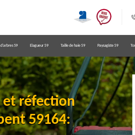
d'arbres 59
Elagueur 59
Taille de haie 59
Paysagiste 59
Ton
 et réfection
pent 59164: