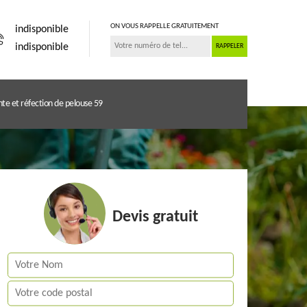
ON VOUS RAPPELLE GRATUITEMENT
indisponible
indisponible
te et réfection de pelouse 59
Devis gratuit