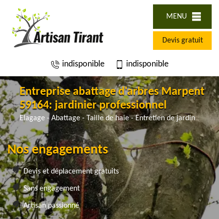
MENU
Devis gratuit
indisponible
indisponible
Entreprise abattage d'arbres Marpent
59164: jardinier professionnel
Elagage - Abattage - Taille de haie - Entretien de jardin
Nos engagements
Devis et déplacement gratuits
Sans engagement
Artisan passionné