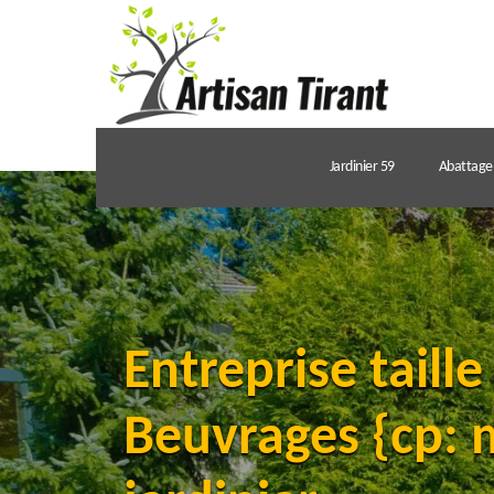
Jardinier 59
Abattage 
Entreprise taille
Beuvrages {cp: 