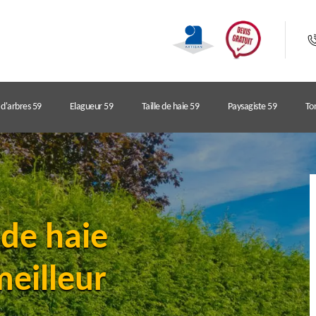
d'arbres 59
Elagueur 59
Taille de haie 59
Paysagiste 59
Ton
 de haie
meilleur