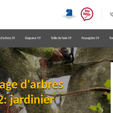
d'arbres 59
Elagueur 59
Taille de haie 59
Paysagiste 59
Ton
age d'arbres
: jardinier