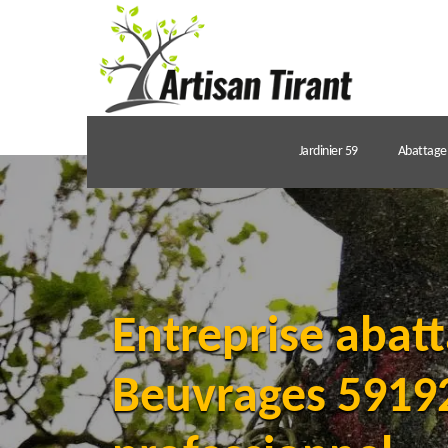
Jardinier 59
Abattage 
Entreprise abatt
Beuvrages 59192