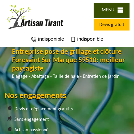
MENU
Devis gratuit
indisponible
indisponible
Entreprise pose de grillage et clôture
Foresaint Sur Marque 59510: meilleur
paysagiste
Elagage - Abattage - Taille de haie - Entretien de jardin
Nos engagements
Devis et déplacement gratuits
Sans engagement
Artisan passionné