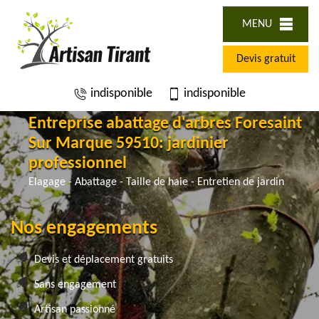
MENU
Devis gratuit
indisponible
indisponible
Entreprise abattage d'arbres Foresaint
Sur Marque 59510: jardinier
professionnel
Elagage - Abattage - Taille de haie - Entretien de jardin
Nos engagements
Devis et déplacement gratuits
Sans engagement
Artisan passionné