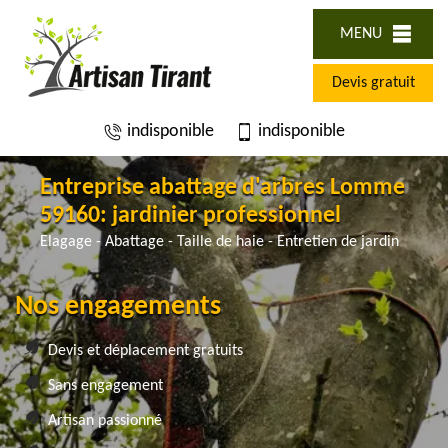
MENU
Devis gratuit
indisponible
indisponible
Entreprise abattage d'arbres Lomme
59160: jardinier professionnel
Elagage - Abattage - Taille de haie - Entretien de jardin
Nos engagements
Devis et déplacement gratuits
Sans engagement
Artisan passionné