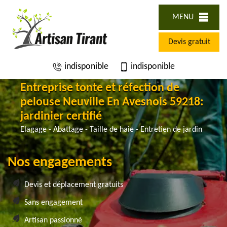
MENU
Devis gratuit
indisponible
indisponible
Entreprise tonte et réfection de
pelouse Neuville En Avesnois 59218:
jardinier certifié
Elagage - Abattage - Taille de haie - Entretien de jardin
Nos engagements
Devis et déplacement gratuits
Sans engagement
Artisan passionné