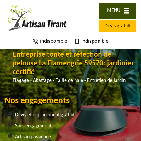
MENU
Devis gratuit
indisponible
indisponible
Entreprise tonte et réfection de
pelouse La Flamengrie 59570: jardinier
certifié
Elagage - Abattage - Taille de haie - Entretien de jardin
Nos engagements
Devis et déplacement gratuits
Sans engagement
Artisan passionné