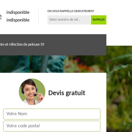
ON VOUS RAPPELLE GRATUITEMENT
indisponible
indisponible
te et réfection de pelouse 59
Devis gratuit