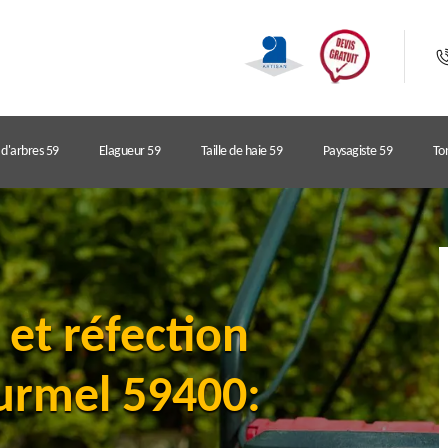
d'arbres 59
Elagueur 59
Taille de haie 59
Paysagiste 59
Ton
 et réfection
urmel 59400: