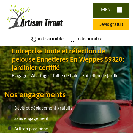
MENU
Devis gratuit
indisponible
indisponible
Entreprise tonte et réfection de
pelouse Ennetieres En Weppes 59320:
jardinier certifié
Elagage - Abattage - Taille de haie - Entretien de jardin
Nos engagements
Devis et déplacement gratuits
Sans engagement
Artisan passionné