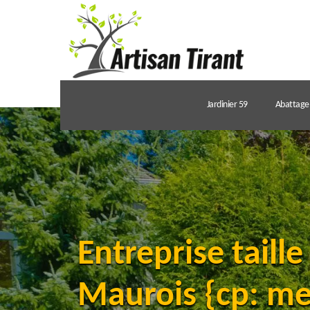
Jardinier 59
Abattage 
Entreprise taille
Maurois {cp: mei