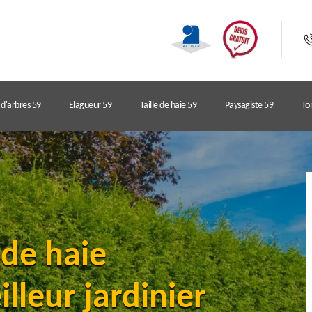
d'arbres 59
Elagueur 59
Taille de haie 59
Paysagiste 59
Ton
 de haie
lleur jardinier