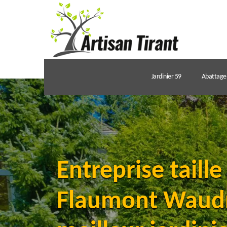
Jardinier 59
Abattage 
Entreprise taille
Flaumont Waudr