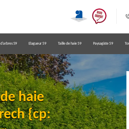
d'arbres 59
Elagueur 59
Taille de haie 59
Paysagiste 59
Ton
 de haie
ech {cp: