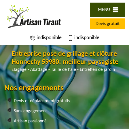
MENU
Devis gratuit
indisponible
indisponible
Entreprise pose de grillage et clôture
Honnechy 59980: meilleur paysagiste
Elagage - Abattage - Taille de haie - Entretien de jardin
Nos engagements
Devis et déplacement gratuits
Sans engagement
Artisan passionné