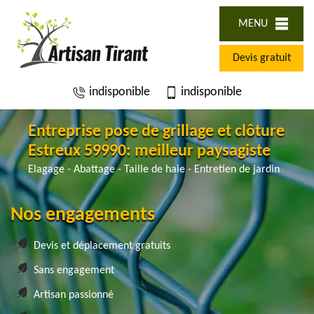
MENU
Devis gratuit
indisponible
indisponible
Entreprise pose de grillage et clôture
Estreux 59990: meilleur paysagiste
Elagage - Abattage - Taille de haie - Entretien de jardin
Nos engagements
Devis et déplacement gratuits
Sans engagement
Artisan passionné