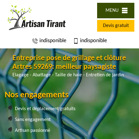
MENU
Devis gratuit
indisponible
indisponible
Entreprise pose de grillage et clôture
Artres 59269: meilleur paysagiste
Elagage - Abattage - Taille de haie - Entretien de jardin
Nos engagements
Devis et déplacement gratuits
Sans engagement
Artisan passionné