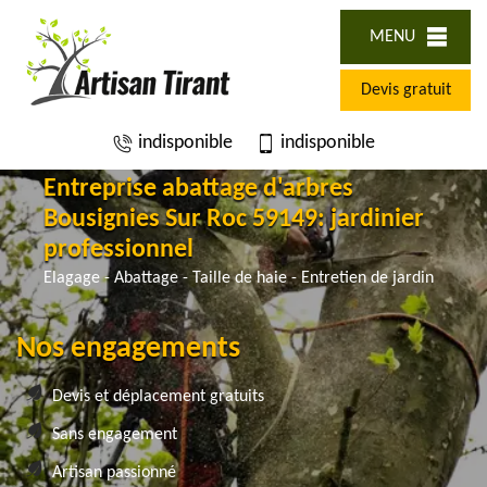
MENU
Devis gratuit
indisponible
indisponible
Entreprise abattage d'arbres
Bousignies Sur Roc 59149: jardinier
professionnel
Elagage - Abattage - Taille de haie - Entretien de jardin
Nos engagements
Devis et déplacement gratuits
Sans engagement
Artisan passionné