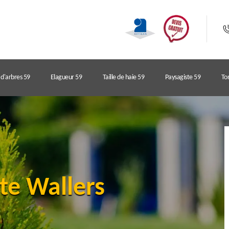
d'arbres 59
Elagueur 59
Taille de haie 59
Paysagiste 59
Ton
te Wallers