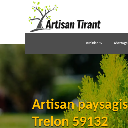
Jardinier 59
Abattage 
Artisan paysagis
Trelon 59132