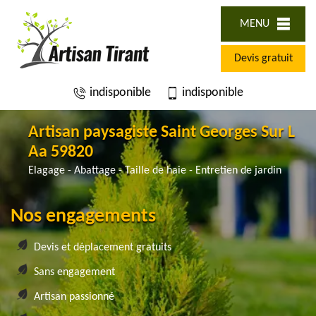
MENU
Devis gratuit
indisponible
indisponible
Artisan paysagiste Saint Georges Sur L
Aa 59820
Elagage - Abattage - Taille de haie - Entretien de jardin
Nos engagements
Devis et déplacement gratuits
Sans engagement
Artisan passionné