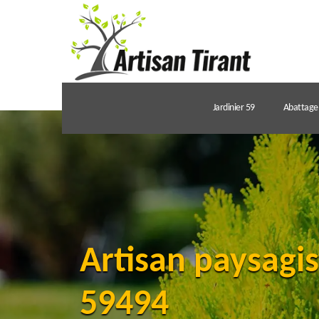
Jardinier 59
Abattage 
Artisan paysagis
59494