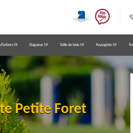
d'arbres 59
Elagueur 59
Taille de haie 59
Paysagiste 59
Ton
te Petite Foret