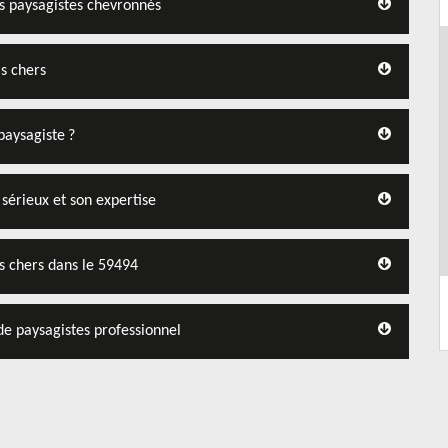
es paysagistes chevronnés
as chers
paysagiste ?
 sérieux et son expertise
as chers dans le 59494
 de paysagistes professionnel