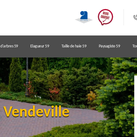
d'arbres 59
Elagueur 59
Taille de haie 59
Paysagiste 59
Ton
r Vendeville