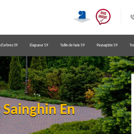
d'arbres 59
Elagueur 59
Taille de haie 59
Paysagiste 59
Ton
r Sainghin En