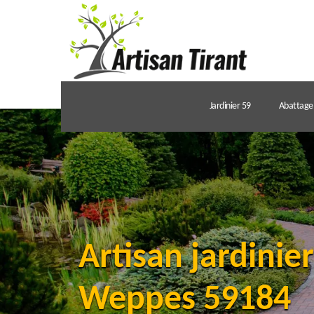
Jardinier 59
Abattage 
Artisan jardinie
Weppes 59184