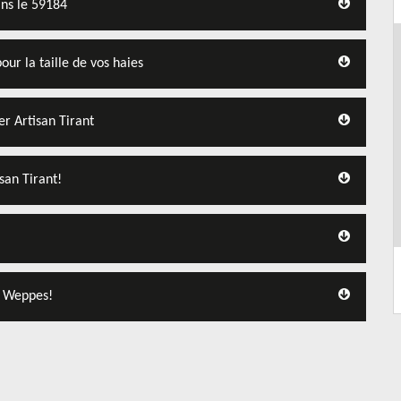
ans le 59184
our la taille de vos haies
er Artisan Tirant
san Tirant!
En Weppes!